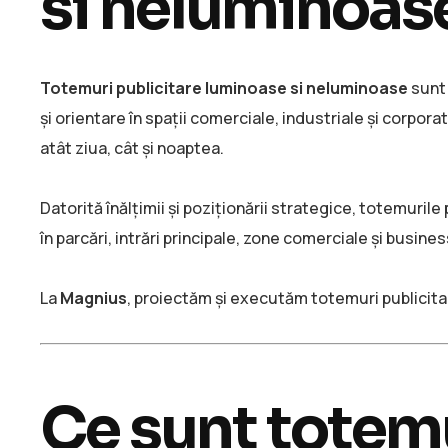
si neluminoase
Totemuri publicitare luminoase si neluminoase
sunt 
și orientare în spații comerciale, industriale și corpora
atât ziua, cât și noaptea.
Datorită înălțimii și poziționării strategice, totemuril
în parcări, intrări principale, zone comerciale și busines
La
Magnius
, proiectăm și executăm totemuri publicitar
Ce sunt totemu