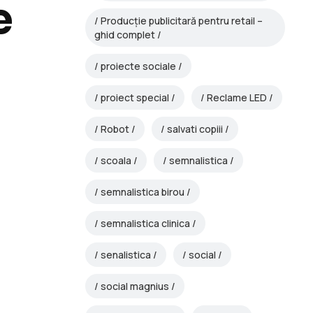
e
Producție publicitară pentru retail –
ghid complet
proiecte sociale
proiect special
Reclame LED
Robot
salvati copiii
scoala
semnalistica
semnalistica birou
semnalistica clinica
senalistica
social
social magnius