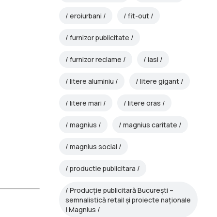
eroiurbani
fit-out
furnizor publicitate
furnizor reclame
iasi
litere aluminiu
litere gigant
litere mari
litere oras
magnius
magnius caritate
magnius social
productie publicitara
Producție publicitară București –
semnalistică retail și proiecte naționale
| Magnius