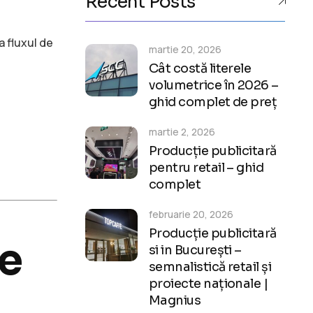
Recent Posts
a fluxul de
martie 20, 2026
Cât costă literele
volumetrice în 2026 –
ghid complet de preț
martie 2, 2026
Producție publicitară
pentru retail – ghid
complet
februarie 20, 2026
Producție publicitară
se
si in București –
semnalistică retail și
proiecte naționale |
Magnius