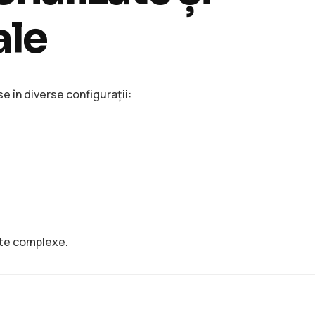
ale
 în diverse configurații:
cte complexe.