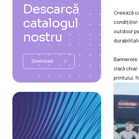
Descarcă
Creează ca
catalogul
condițiilo
outdoor pe 
nostru
durabilita
Bannerele s
Download
clară chiar
printului, 