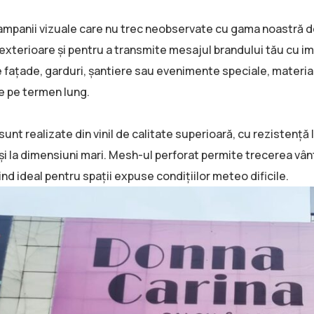
mpanii vizuale care nu trec neobservate cu gama noastră 
r exterioare și pentru a transmite mesajul brandului tău cu 
fațade, garduri, șantiere sau evenimente speciale, materiale
te pe termen lung.
unt realizate din vinil de calitate superioară, cu rezistență la
 și la dimensiuni mari. Mesh-ul perforat permite trecerea vâ
fiind ideal pentru spații expuse condițiilor meteo dificile.