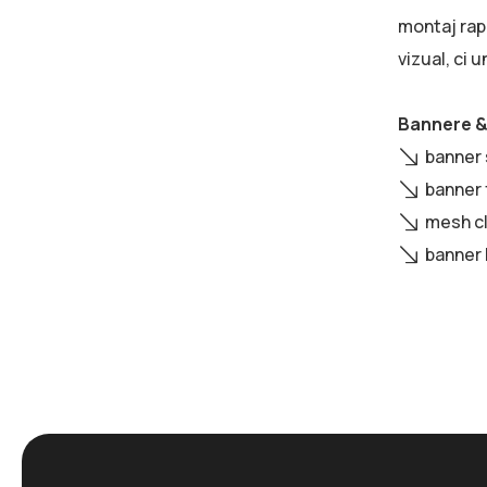
montaj rapi
vizual, ci 
Bannere & 
banner 
banner f
mesh cl
banner 