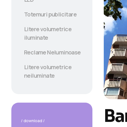
Totemuri publicitare
Litere volumetrice
iluminate
Reclame Neluminoase
Litere volumetrice
neiluminate
Ba
/ download /