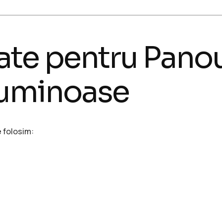
zate pentru Panou
luminoase
e
folosim: