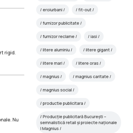
eroiurbani
fit-out
furnizor publicitate
furnizor reclame
iasi
litere aluminiu
litere gigant
 rigid.
litere mari
litere oras
magnius
magnius caritate
magnius social
productie publicitara
Producție publicitară București –
onale. Nu
semnalistică retail și proiecte naționale
| Magnius