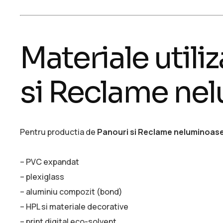
Materiale utili
si Reclame ne
Pentru productia de
Panouri si Reclame neluminoas
– PVC expandat
– plexiglass
– aluminiu compozit (bond)
– HPL si materiale decorative
– print digital eco-solvent