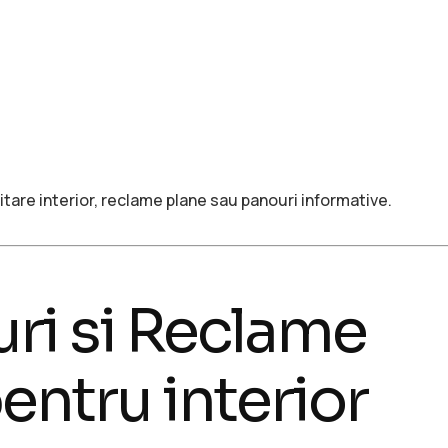
are interior, reclame plane sau panouri informative.
uri si Reclame
ntru interior