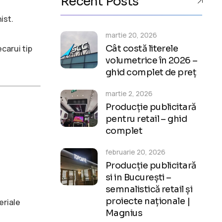
Recent Posts
ist.
martie 20, 2026
ecarui tip
Cât costă literele
volumetrice în 2026 –
ghid complet de preț
martie 2, 2026
Producție publicitară
pentru retail – ghid
complet
februarie 20, 2026
Producție publicitară
si in București –
semnalistică retail și
proiecte naționale |
eriale
Magnius