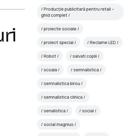
Producție publicitară pentru retail –
ghid complet
ri
proiecte sociale
proiect special
Reclame LED
Robot
salvati copiii
scoala
semnalistica
semnalistica birou
semnalistica clinica
senalistica
social
social magnius