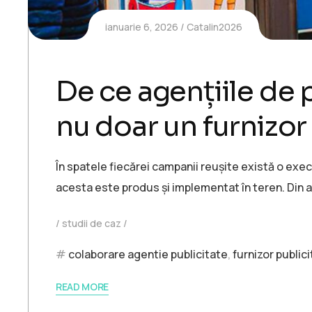
ianuarie 6, 2026
Catalin2026
De ce agențiile de 
nu doar un furnizor
În spatele fiecărei campanii reușite există o exec
acesta este produs și implementat în teren. Din 
studii de caz
colaborare agentie publicitate
,
furnizor public
READ MORE