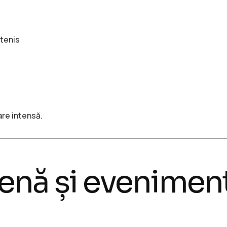
 tenis
are intensă.
cenă și evenimen