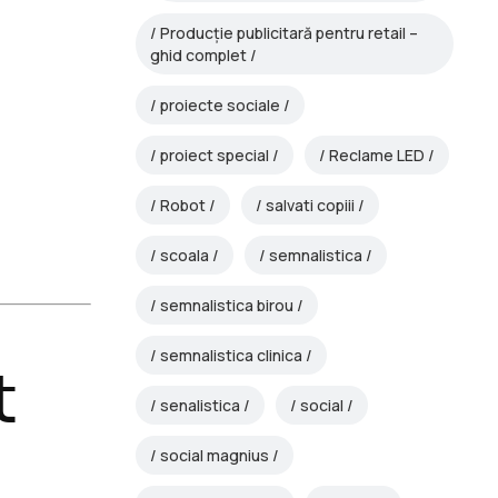
Producție publicitară pentru retail –
ghid complet
proiecte sociale
proiect special
Reclame LED
Robot
salvati copiii
scoala
semnalistica
semnalistica birou
semnalistica clinica
t
senalistica
social
social magnius