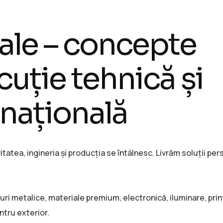
ale – concepte
uție tehnică și
națională
itatea, ingineria și producția se întâlnesc. Livrăm soluții pe
ri metalice, materiale premium, electronică, iluminare, print
entru exterior.