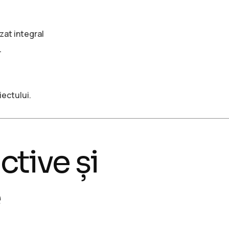
izat integral
L
iectului.
ctive și
e