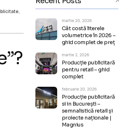
Recent Posts
blicitate,
martie 20, 2026
Cât costă literele
volumetrice în 2026 –
ghid complet de preț
e”?
martie 2, 2026
Producție publicitară
pentru retail – ghid
complet
februarie 20, 2026
Producție publicitară
si in București –
semnalistică retail și
proiecte naționale |
Magnius