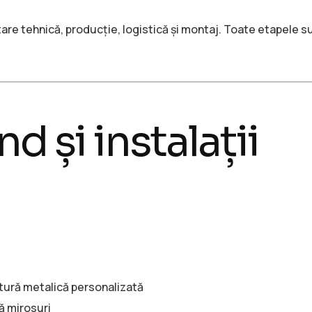
are tehnică, producție, logistică și montaj. Toate etapele s
d și instalații
ctură metalică personalizată
ză mirosuri