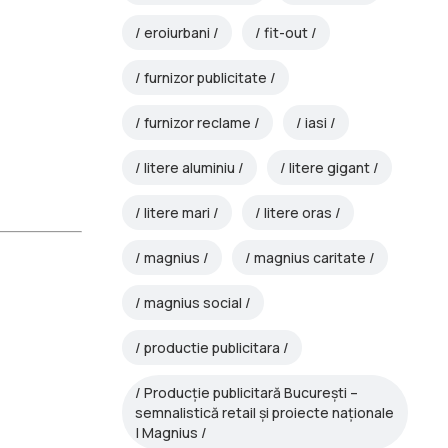
eroiurbani
fit-out
furnizor publicitate
furnizor reclame
iasi
litere aluminiu
litere gigant
litere mari
litere oras
magnius
magnius caritate
magnius social
productie publicitara
Producție publicitară București –
semnalistică retail și proiecte naționale
| Magnius