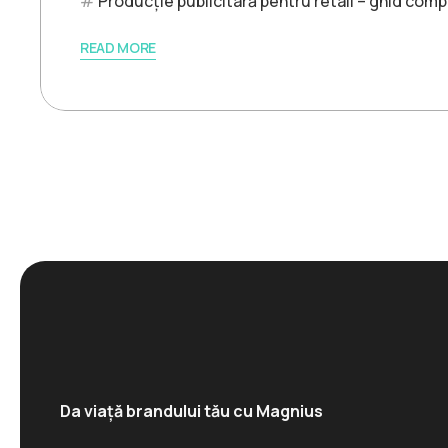
Producție publicitară pentru retail – ghid comp
READ MORE
Da viață brandului tău cu Magnius