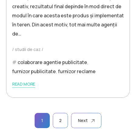
creativ, rezultatul final depinde în mod direct de
modul în care acesta este produs și implementat
în teren. Din acest motiv, tot mai multe agenții
de…
studii de caz
colaborare agentie publicitate
,
furnizor publicitate
,
furnizor reclame
READ MORE
Paginație
1
2
Next
articole