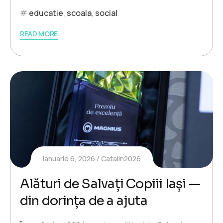
educatie
,
scoala
,
social
READ MORE
ianuarie 6, 2026
Catalin2026
Alături de Salvați Copiii Iași —
din dorința de a ajuta