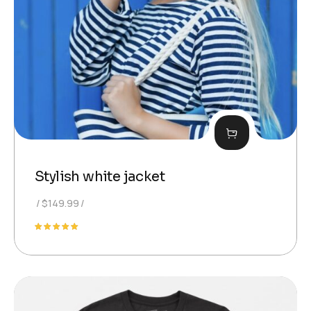
Stylish white jacket
$
149.99
Evaluat
la
5.00
din 5