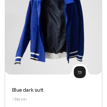
Blue dark suit
$
82.49