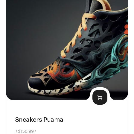
Sneakers Puama
$
150.99