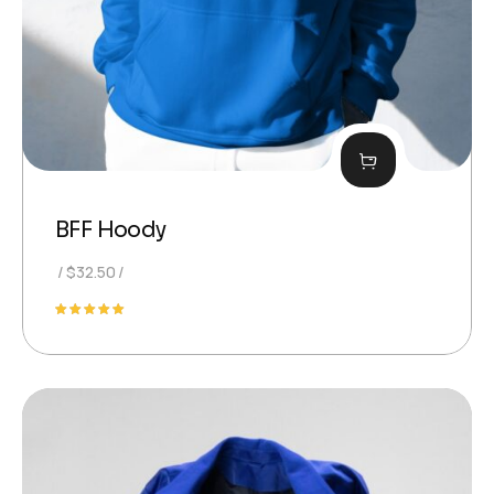
BFF Hoody
$
32.50
Evaluat
la
5.00
din 5